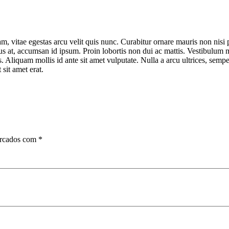
quam, vitae egestas arcu velit quis nunc. Curabitur ornare mauris non n
ibus at, accumsan id ipsum. Proin lobortis non dui ac mattis. Vestibulu
Aliquam mollis id ante sit amet vulputate. Nulla a arcu ultrices, semper 
 sit amet erat.
arcados com
*