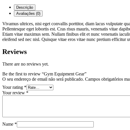
Descrição
Avaliações (0)
Vivamus ultrices, nisi eget convallis porttitor, diam lacus vulputate 
Pellentesque eget lobortis est. Cras risus mauris, venenatis vitae dap
Etiam vitae maximus sem. Nullam finibus elit et nunc venenatis iaculis. 
eleifend sed nec nisl. Quisque vitae eros vitae nunc pretium efficitur ut
Reviews
There are no reviews yet.
Be the first to review “Gym Equipment Gear”
O seu endereço de email não será publicado.
Campos obrigatórios m
Your rating
*
Your review
*
Name
*