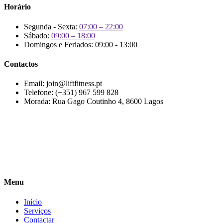
Horário
Segunda - Sexta:
07:00 – 22:00
Sábado:
09:00 – 18:00
Domingos e Feriados: 09:00 - 13:00
Contactos
Email:
join@liftfitness.pt
Telefone:
(+351) 967 599 828
Morada:
Rua Gago Coutinho 4, 8600 Lagos
Menu
Início
Serviços
Contactar