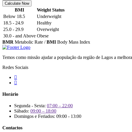
Calculate Now
BMI
Weight Status
Below 18.5
Underweight
18.5 - 24.9
Healthy
25.0 - 29.9
Overweight
30.0 - and Above
Obese
BMR
Metabolic Rate /
BMI
Body Mass Index
Temos como missão ajudar a população da região de Lagos a melhorar
Redes Sociais
Horário
Segunda - Sexta:
07:00 – 22:00
Sábado:
09:00 – 18:00
Domingos e Feriados: 09:00 - 13:00
Contactos